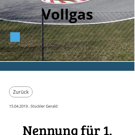
Vollga
s
Zurück
15.04.2019
, Stückler Gerald
Nennung für 1.