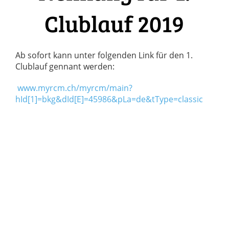
Clublauf 2019
Ab sofort kann unter folgenden Link für den 1.
Clublauf gennant werden:
www.myrcm.ch/myrcm/main?
hId[1]=bkg&dId[E]=45986&pLa=de&tType=classic