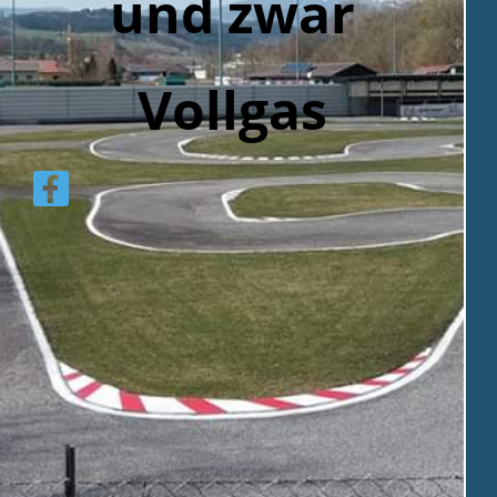
und zwar
Vollga
s