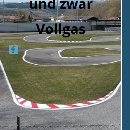
und zwar
Vollga
s