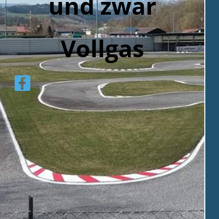
und zwar
Vollga
s